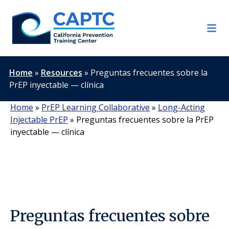
Skip
to
content
Home
»
Resources
»
Preguntas frecuentes sobre la
PrEP inyectable — clínica
Home
»
PrEP Learning Collaborative
»
Long-Acting
Injectable PrEP
»
Preguntas frecuentes sobre la PrEP
inyectable — clínica
Preguntas frecuentes sobre