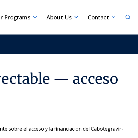
Sear
r Programs
About Us
Contact
yectable — acceso
e sobre el acceso y la financiación del Cabotegravir-