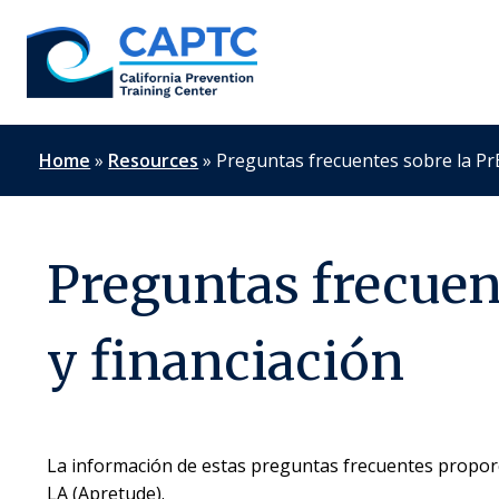
Skip
to
content
Home
»
Resources
»
Preguntas frecuentes sobre la PrE
Preguntas frecuen
y financiación
La información de estas preguntas frecuentes proporci
LA (Apretude).